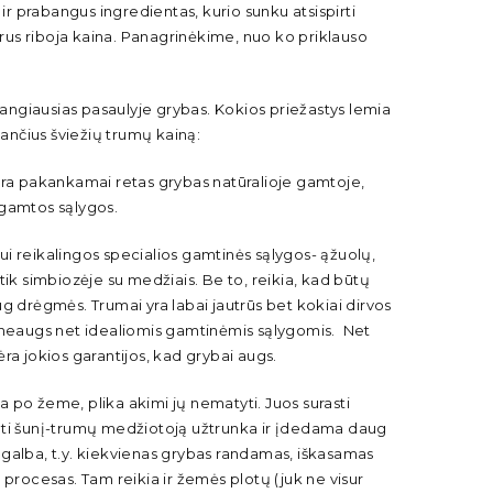
 ir prabangus ingredientas, kurio sunku atsispirti
orus riboja kaina. Panagrinėkime, nuo ko priklauso
rangiausias pasaulyje grybas. Kokios priežastys lemia
iančius šviežių trumų kainą:
yra pakankamai retas grybas natūralioje gamtoje,
 gamtos sąlygos.
 reikalingos specialios gamtinės sąlygos- ąžuolų,
ik simbiozėje su medžiais. Be to, reikia, kad būtų
g drėgmės. Trumai yra labai jautrūs bet kokiai dirvos
i neaugs net idealiomis gamtinėmis sąlygomis. Net
ra jokios garantijos, kad grybai augs.
a po žeme, plika akimi jų nematyti. Juos surasti
nti šunį-trumų medžiotoją užtrunka ir įdedama daug
galba, t.y. kiekvienas grybas randamas, iškasamas
is procesas. Tam reikia ir žemės plotų (juk ne visur