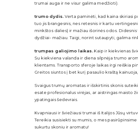
trumai auga ir ne visur galima medžioti).
trumo dydis.
Verta paminėti, kad kaina skiriasi 
tuo jis brangesnis, nes retesnis ir kartu vertinges
minkštos dalies) ir mažiau išorinės odos. Didesni
dydžiai- mažiau. Taigi, norint sutaupyti, galima ri
trumpas galiojimo laikas.
Kaip ir kiekvienas švi
Su kiekviena valanda ir diena silpnėja trumo aromata
klientams. Transporto sferoje laikas irgi reiškia p
Greitos siuntos į bet kurį pasaulio kraštą kainuoja
Svaigus trumų aromatas ir išskirtinis skonis sute
esate profesionalus virėjas, ar aistringas maisto ž
ypatingais šedevrais.
Kvapniausi ir šviežiausi trumai iš Italijos Jūsų vi
Tereikia susisiekti su mumis, o mes pasirūpinsime
sukurtu skoniu ir aromatu!