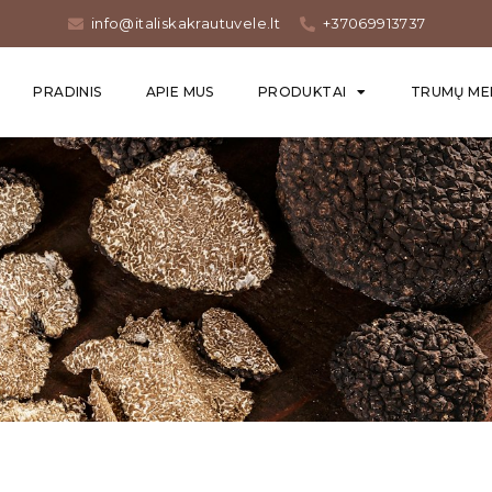
info@italiskakrautuvele.lt
+37069913737
PRADINIS
APIE MUS
PRODUKTAI
TRUMŲ ME