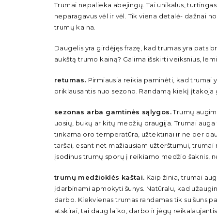
Trumai nepalieka abejingų. Tai unikalus, turtingas
neparagavus vėl ir vėl. Tik viena detalė- dažnai n
trumų kaina.
Daugelis yra girdėjęs frazę, kad trumas yra pats b
aukštą trumo kainą? Galima išskirti veiksnius, lem
retumas.
Pirmiausia reikia paminėti, kad trumai 
priklausantis nuo sezono. Randamą kiekį įtakoja
sezonas arba gamtinės sąlygos.
Trumų augimui
uosių, bukų ar kitų medžių draugija. Trumai auga t
tinkama oro temperatūra, užtektinai ir ne per dau
taršai, esant net mažiausiam užterštumui, truma
įsodinus trumų sporų į reikiamo medžio šaknis, nė
trumų medžioklės kaštai.
Kaip žinia, trumai aug
įdarbinami apmokyti šunys. Natūralu, kad užaugi
darbo. Kiekvienas trumas randamas tik su šuns pa
atskirai, tai daug laiko, darbo ir jėgų reikalaujant