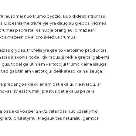
priklausomai nuo trumo dydžio. Kuo didesnis trumas,
nis. Didesniame triufelyje yra daugiau glebos (vidinės
s trumas paprastai kainuoja brangiau, o mažesni
nktis mažesnio kalibro šviežius trumus.
ežias grybas, triufelis yra greito vartojimo produktas.
s ir skonis, todėl, tik radus, jį reikia greitai gabenti
inigus, todėl galutiniam vartotojui trumo kaina išauga.
, tad galutiniam vartotojui delikateso kaina išauga.
ikia prabangos kiekvienam patiekalui. Nesvarbu, ar
inovas, švieži trumai įprastus patiekalus pavers
rtuvę pasieks vos per 24-72 valandas nuo užsakymo.
 greitu pristatymu. Mėgaukitės natūraliu, gamtos