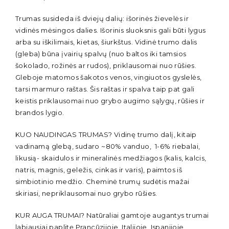
Trumas susideda iš dviejų dalių: išorinės žievelės ir
vidinės mėsingos dalies. Išorinis sluoksnis gali būti lygus
arba su iškilimais, kietas, šiurkštus. Vidinė trumo dalis
(gleba) būna įvairių spalvų (nuo baltos iki tamsios
šokolado, rožinės ar rudos), priklausomai nuo rūšies.
Gleboje matomos šakotos venos, vingiuotos gyslelės,
tarsi marmuro raštas. Šis raštas ir spalva taip pat gali
keistis priklausomai nuo grybo augimo sąlygų, rūšies ir
brandos lygio.
KUO NAUDINGAS TRUMAS? Vidinę trumo dalį, kitaip
vadinamą glebą, sudaro ~80% vanduo, 1-6% riebalai,
likusią- skaidulos ir mineralinės medžiagos (kalis, kalcis,
natris, magnis, geležis, cinkas ir varis), paimtos iš
simbiotinio medžio. Cheminė trumų sudėtis mažai
skiriasi, nepriklausomai nuo grybo rūšies.
KUR AUGA TRUMAI? Natūraliai gamtoje augantys trumai
labiausiai paplitę Prancūzijoje, Italijoje, Ispanijoje,