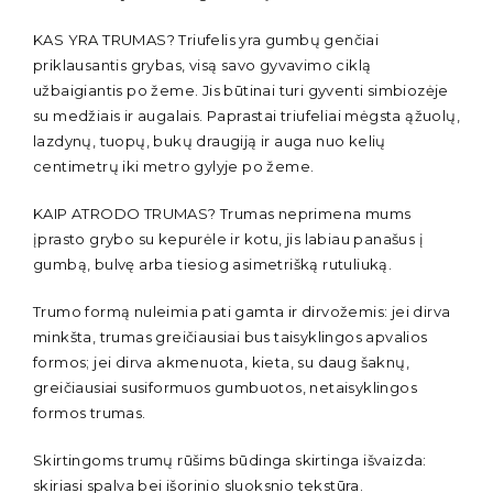
KAS YRA TRUMAS? Triufelis yra gumbų genčiai
priklausantis grybas, visą savo gyvavimo ciklą
užbaigiantis po žeme. Jis būtinai turi gyventi simbiozėje
su medžiais ir augalais. Paprastai triufeliai mėgsta ąžuolų,
lazdynų, tuopų, bukų draugiją ir auga nuo kelių
centimetrų iki metro gylyje po žeme.
KAIP ATRODO TRUMAS? Trumas neprimena mums
įprasto grybo su kepurėle ir kotu, jis labiau panašus į
gumbą, bulvę arba tiesiog asimetrišką rutuliuką.
Trumo formą nuleimia pati gamta ir dirvožemis: jei dirva
minkšta, trumas greičiausiai bus taisyklingos apvalios
formos; jei dirva akmenuota, kieta, su daug šaknų,
greičiausiai susiformuos gumbuotos, netaisyklingos
formos trumas.
Skirtingoms trumų rūšims būdinga skirtinga išvaizda:
skiriasi spalva bei išorinio sluoksnio tekstūra.