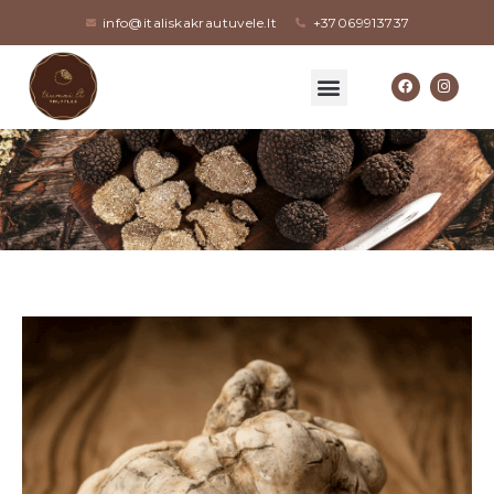
info@italiskakrautuvele.lt
+37069913737