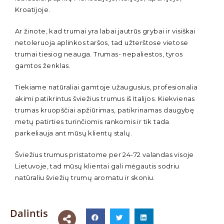
Kroatijoje.
Ar žinote, kad trumai yra labai jautrūs grybai ir visiškai
netoleruoja aplinkos taršos, tad užterštose vietose
trumai tiesiog neauga. Trumas- nepaliestos, tyros
gamtos ženklas.
Tiekiame natūraliai gamtoje užaugusius, profesionalia
akimi patikrintus šviežius trumus iš Italijos. Kiekvienas
trumas kruopščiai apžiūrimas, patikrinamas daugybę
metų patirties turinčiomis rankomis ir tik tada
parkeliauja ant mūsų klientų stalų.
Šviežius trumus pristatome per 24-72 valandas visoje
Lietuvoje, tad mūsų klientai gali mėgautis sodriu
natūraliu šviežių trumų aromatu ir skoniu.
Dalintis