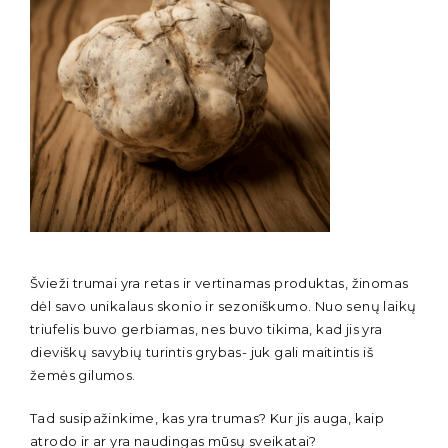
Švieži trumai yra retas ir vertinamas produktas, žinomas
dėl savo unikalaus skonio ir sezoniškumo. Nuo senų laikų
triufelis buvo gerbiamas, nes buvo tikima, kad jis yra
dieviškų savybių turintis grybas- juk gali maitintis iš
žemės gilumos.
Tad susipažinkime, kas yra trumas? Kur jis auga, kaip
atrodo ir ar yra naudingas mūsų sveikatai?